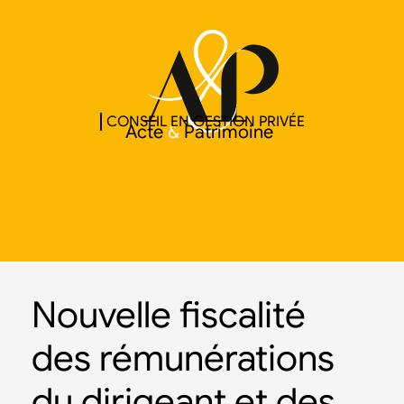
CONSEIL EN GESTION PRIVÉE
Acte
&
Patrimoine
Nouvelle fiscalité
des rémunérations
du dirigeant et des